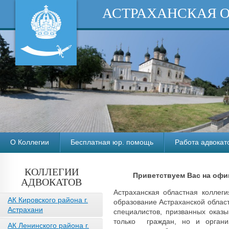
АСТРАХАНСКАЯ 
О Коллегии
Бесплатная юр. помощь
Работа адвокат
КОЛЛЕГИИ
Приветствуем Вас
на офи
АДВОКАТОВ
Астраханская областная коллег
АК Кировского района г.
образование Астраханской облас
Астрахани
специалистов, призванных оказ
только граждан, но и органи
АК Ленинского района г.