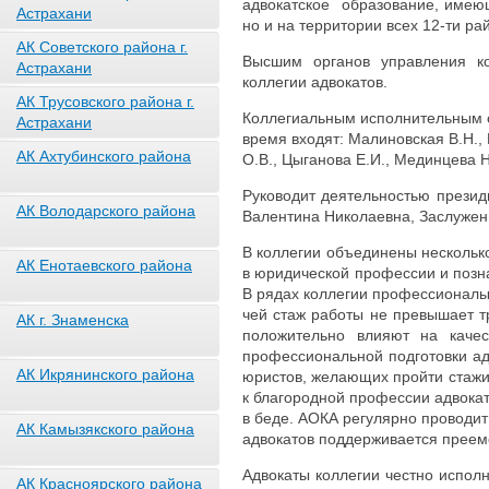
адвокатское образование, имеющ
Астрахани
но и на территории всех 12-ти ра
АК Советского района г.
Высшим органов управления к
Астрахани
коллегии адвокатов.
АК Трусовского района г.
Коллегиальным исполнительным о
Астрахани
время входят: Малиновская В.Н., 
АК Ахтубинского района
О.В., Цыганова Е.И., Мединцева Н
Руководит деятельностью презид
АК Володарского района
Валентина Николаевна, Заслужен
В коллегии объединены несколь
АК Енотаевского района
в юридической профессии и позн
В рядах коллегии профессионалы 
чей стаж работы не превышает т
АК г. Знаменска
положительно влияют на каче
профессиональной подготовки ад
АК Икрянинского района
юристов, желающих пройти стажир
к благородной профессии адвокат
в беде. АОКА регулярно проводит
АК Камызякского района
адвокатов поддерживается преем
Адвокаты коллегии честно испол
АК Красноярского района