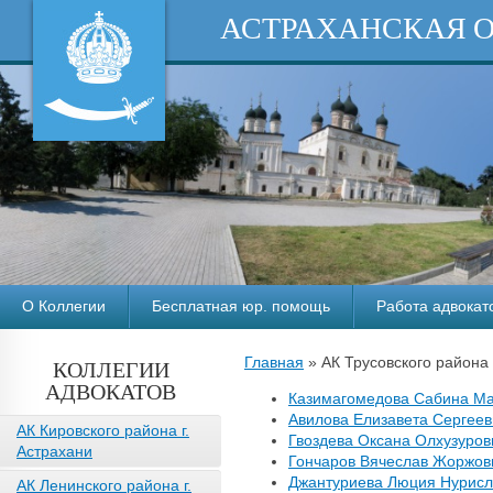
АСТРАХАНСКАЯ 
О Коллегии
Бесплатная юр. помощь
Работа адвокат
Главная
»
АК Трусовского района 
КОЛЛЕГИИ
АДВОКАТОВ
Казимагомедова Сабина Ма
Авилова Елизавета Сергеев
АК Кировского района г.
Гвоздева Оксана Олхузуров
Астрахани
Гончаров Вячеслав Жоржови
Джантуриева Люция Нурисл
АК Ленинского района г.