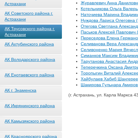
Журавлевич Анна Даниловна
Астрахани
Котельникова Ольга Валерь
АК Советского района г.
Наточиева Марина Владими
Астрахани
Нуждова Лариса Олеговна (
Отегова Светлана Александ
АК Трусовского района г.
Паськов Алексей Павлович (
Астрахани
Переседова Елена Германов
Селиванова Вера Александр
АК Ахтубинского района
Селивоненко Мария Вячесла
Симанков Максим Владимир
АК Володарского района
Тарутанова Анастасия Андр
Теперечкина Оксана Дмитри
Торопыгин Виталий Алексее
АК Енотаевского района
Хайбулаев Хабиб Шангереев
Шакирова Гульнара Амировн
АК г. Знаменска
(г. Астрахань, ул. Карла Маркса 43,
АК Икрянинского района
АК Камызякского района
АК Красноярского района