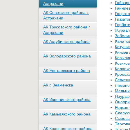
Гайворо
Астрахани
Гайниев
АК Советского района г.
Гасрато
Астрахани
Гиззато
Горбат
АК Трусовского района г.
Журавл
Астрахани
Забелин
Канатов
АК Ахтубинского района
Катушк
Князев 
АК Володарского района
Ковылин
Козиков
Колпик
АК Енотаевского района
Кромска
Левченк
АК г. Знаменска
Лимоно
Мельни
Наурзал
АК Икрянинского района
Онопри
Родкин 
Слепухи
АК Камызякского района
Сыроват
Таркова
АК Красноярского района
Текеев 