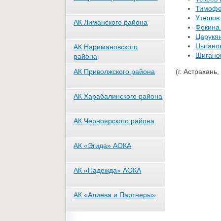
Тимофе
Утешов
АК Лиманского района
Фокина
Царукян
Цыгано
АК Наримановского
Шигано
района
АК Приволжского района
(г. Астрахань,
АК Харабалинского района
АК Черноярского района
АК «Эгида» АОКА
АК «Надежда» АОКА
АК «Алиева и Партнеры»