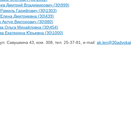
ев Дмитрий Владимирович (30\999)
 Рамиль Гарифович (30\1303)
 Елена Дмитриевна (30\439)
 Артур Викторович (30\980)
ва Ольга Михайловна (30\454)
ва Екатерина Юрьевна (30\1000)
 ул. Савушкина 43, ком. 308, тел. 25-37-81, e-mail:
ak.len@30advokat