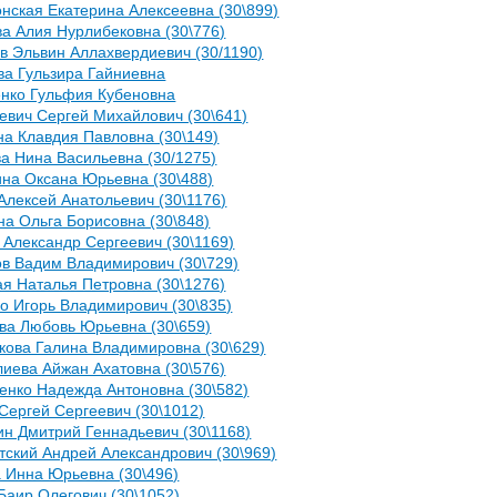
нская Екатерина Алексеевна (30\899)
а Алия Нурлибековна (30\776)
в Эльвин Аллахвердиевич (30/1190)
ва Гульзира Гайниевна
енко Гульфия Кубеновна
евич Сергей Михайлович (30\641)
а Клавдия Павловна (30\149)
а Нина Васильевна (30/1275)
ина Оксана Юрьевна (30\488)
Алексей Анатольевич (30\1176)
а Ольга Борисовна (30\848)
 Александр Сергеевич (30\1169)
ов Вадим Владимирович (30\729)
я Наталья Петровна (30\1276)
о Игорь Владимирович (30\835)
ва Любовь Юрьевна (30\659)
кова Галина Владимировна (30\629)
иева Айжан Ахатовна (30\576)
енко Надежда Антоновна (30\582)
Сергей Сергеевич (30\1012)
н Дмитрий Геннадьевич (30\1168)
ский Андрей Александрович (30\969)
 Инна Юрьевна (30\496)
Баир Олегович (30\1052)