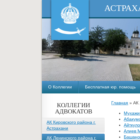
АСТРАХ
О Коллегии
Бесплатная юр. помощь
Главная
»
АК 
КОЛЛЕГИИ
АДВОКАТОВ
Мухажи
Абакумо
АК Кировского района г.
Айткул
Астрахани
Алиев 
Башанов
АК Ленинского района г.