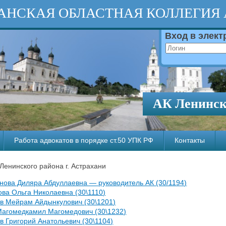
АНСКАЯ ОБЛАСТНАЯ КОЛЛЕГИЯ
Вход в элек
АК Ленинско
Работа адвокатов в порядке ст.50 УПК РФ
Контакты
Ленинского района г. Астрахани
нова Диляра Абдуллаевна — руководитель АК (30/1194)
ва Ольга Николаевна (30\1110)
ов Мейрам Айдынкулович (30\1201)
Магомедкамил Магомедович (30\1232)
 Григорий Анатольевич (30\1104)