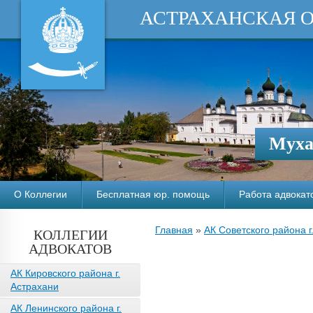
АСТРАХАНСКАЯ 
Муха
О Коллегии
Бесплатная юр. помощь
Работа адвокат
Главная
»
АК Советского района г
КОЛЛЕГИИ
АДВОКАТОВ
АК Кировского района г.
Астрахани
АК Ленинского района г.