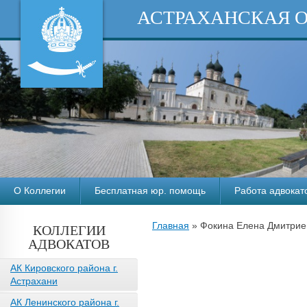
АСТРАХАНСКАЯ 
О Коллегии
Бесплатная юр. помощь
Работа адвокат
Главная
»
Фокина Елена Дмитриев
КОЛЛЕГИИ
АДВОКАТОВ
АК Кировского района г.
Астрахани
АК Ленинского района г.