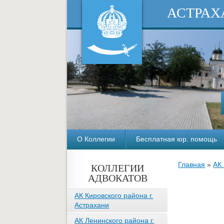
АСТРАХ
О Коллегии
Бесплатная юр. помощь
Главная
»
АК
КОЛЛЕГИИ
АДВОКАТОВ
АК Кировского района г.
Астрахани
АК Ленинского района г.