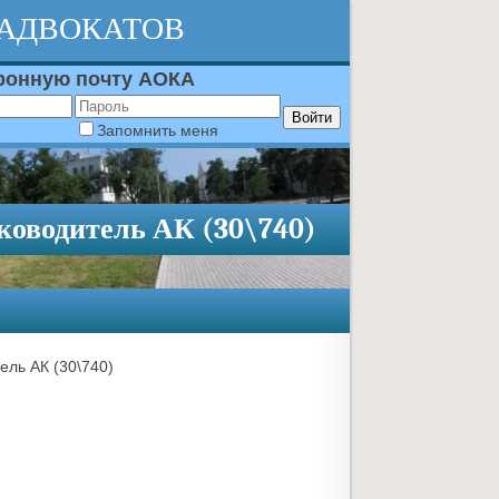
 АДВОКАТОВ
тронную почту АОКА
Запомнить меня
оводитель АК (30\740)
ль АК (30\740)