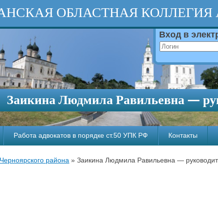
АНСКАЯ ОБЛАСТНАЯ КОЛЛЕГИЯ
Вход в элек
Заикина Людмила Равильевна — рук
Работа адвокатов в порядке ст.50 УПК РФ
Контакты
 Черноярского района
»
Заикина Людмила Равильевна — руководите