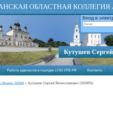
АНСКАЯ ОБЛАСТНАЯ КОЛЛЕГИЯ
Вход в элек
Кутушев Сергей
Работа адвокатов в порядке ст.50 УПК РФ
Контакты
 «Эгида» АОКА
»
Кутушев Сергей Вячеславович (30\855)