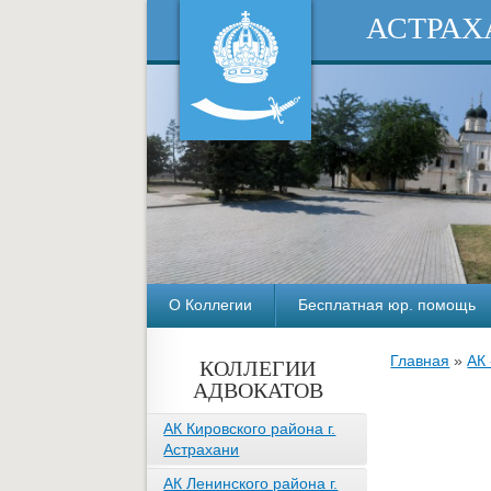
АСТРАХ
О Коллегии
Бесплатная юр. помощь
Главная
»
АК
КОЛЛЕГИИ
АДВОКАТОВ
АК Кировского района г.
Астрахани
АК Ленинского района г.