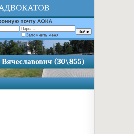
 АДВОКАТОВ
тронную почту АОКА
Запомнить меня
 Вячеславович (30\855)