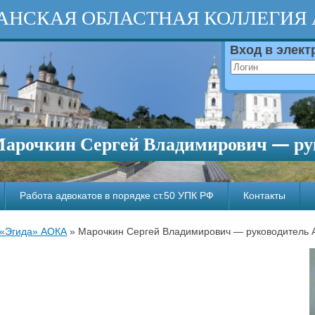
АНСКАЯ ОБЛАСТНАЯ КОЛЛЕГИЯ
Вход в элек
арочкин Сергей Владимирович — рук
Работа адвокатов в порядке ст.50 УПК РФ
Контакты
 «Эгида» АОКА
»
Марочкин Сергей Владимирович — руководитель А