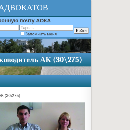
 АДВОКАТОВ
тронную почту АОКА
Запомнить меня
оводитель АК (30\275)
К (30\275)