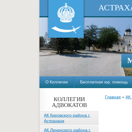
АСТРАХ
М
О Коллегии
Бесплатная юр. помощь
Главная
»
АК
КОЛЛЕГИИ
АДВОКАТОВ
АК Кировского района г.
Астрахани
АК Ленинского района г.