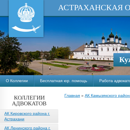
АСТРАХАНСКАЯ 
Ку
О Коллегии
Бесплатная юр. помощь
Работа адвокат
Главная
»
АК Камызякского район
КОЛЛЕГИИ
АДВОКАТОВ
АК Кировского района г.
Астрахани
АК Ленинского района г.