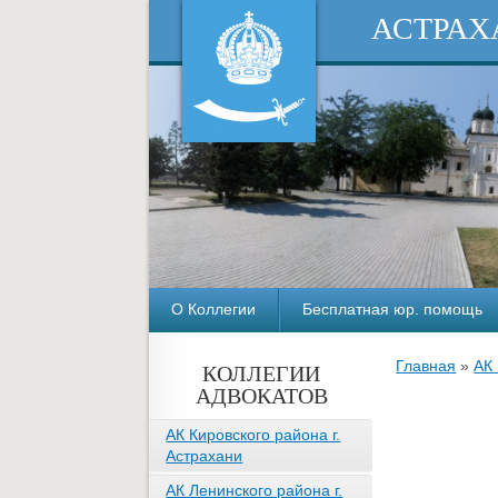
АСТРАХ
О Коллегии
Бесплатная юр. помощь
Главная
»
АК
КОЛЛЕГИИ
АДВОКАТОВ
АК Кировского района г.
Астрахани
АК Ленинского района г.