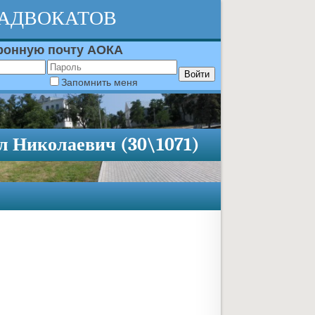
 АДВОКАТОВ
тронную почту АОКА
Запомнить меня
л Николаевич (30\1071)