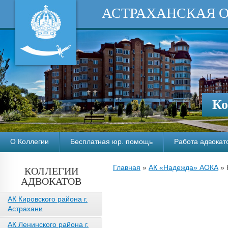
АСТРАХАНСКАЯ 
Ко
О Коллегии
Бесплатная юр. помощь
Работа адвокат
Главная
»
АК «Надежда» АОКА
»
КОЛЛЕГИИ
АДВОКАТОВ
АК Кировского района г.
Астрахани
АК Ленинского района г.