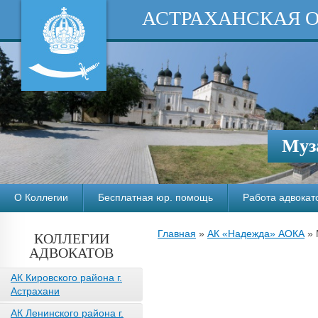
АСТРАХАНСКАЯ 
Муз
О Коллегии
Бесплатная юр. помощь
Работа адвокат
Главная
»
АК «Надежда» АОКА
»
КОЛЛЕГИИ
АДВОКАТОВ
АК Кировского района г.
Астрахани
АК Ленинского района г.