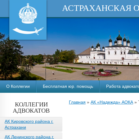
АСТРАХАНСКАЯ 
О Коллегии
Бесплатная юр. помощь
Работа адвокат
Главная
»
АК «Надежда» АОКА
»
КОЛЛЕГИИ
АДВОКАТОВ
АК Кировского района г.
Астрахани
АК Ленинского района г.