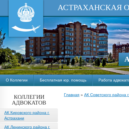
АСТРАХАНСКАЯ 
А
О Коллегии
Бесплатная юр. помощь
Работа адвокат
Главная
»
АК Советского района г
КОЛЛЕГИИ
АДВОКАТОВ
АК Кировского района г.
Астрахани
АК Ленинского района г.