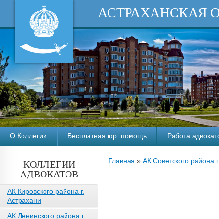
АСТРАХАНСКАЯ 
О Коллегии
Бесплатная юр. помощь
Работа адвокат
Главная
»
АК Советского района г
КОЛЛЕГИИ
АДВОКАТОВ
АК Кировского района г.
Астрахани
АК Ленинского района г.