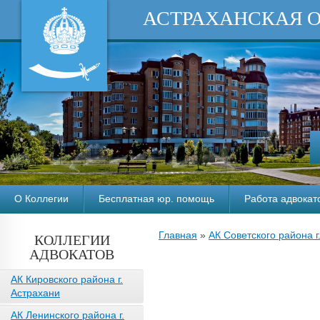
АСТРАХАНСКАЯ 
О Коллегии
Бесплатная юр. помощь
Работа адвокат
Главная
»
АК Советского района г
КОЛЛЕГИИ
АДВОКАТОВ
АК Кировского района г.
Астрахани
АК Ленинского района г.