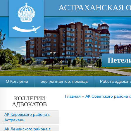
АСТРАХАНСКАЯ 
Петели
О Коллегии
Бесплатная юр. помощь
Работа адвокат
Главная
»
АК Советского района г
КОЛЛЕГИИ
АДВОКАТОВ
АК Кировского района г.
Астрахани
АК Ленинского района г.