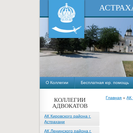
АСТРАХ
О Коллегии
Бесплатная юр. помощь
Главная
»
АК 
КОЛЛЕГИИ
АДВОКАТОВ
АК Кировского района г.
Астрахани
АК Ленинского района г.