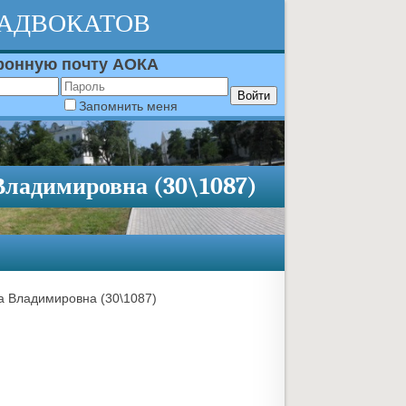
 АДВОКАТОВ
тронную почту АОКА
Запомнить меня
Владимировна (30\1087)
а Владимировна (30\1087)