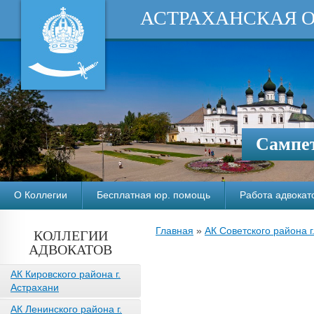
АСТРАХАНСКАЯ 
Сампет
О Коллегии
Бесплатная юр. помощь
Работа адвокат
Главная
»
АК Советского района г
КОЛЛЕГИИ
АДВОКАТОВ
АК Кировского района г.
Астрахани
АК Ленинского района г.