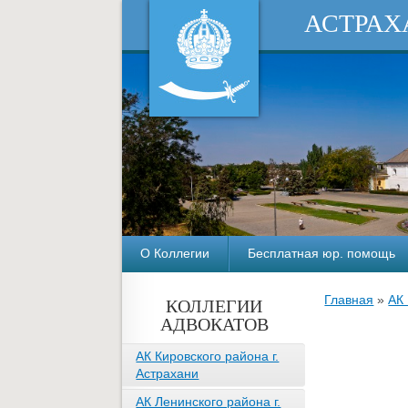
АСТРАХ
О Коллегии
Бесплатная юр. помощь
Главная
»
АК
КОЛЛЕГИИ
АДВОКАТОВ
АК Кировского района г.
Астрахани
АК Ленинского района г.