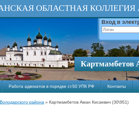
АНСКАЯ ОБЛАСТНАЯ КОЛЛЕГИЯ
Вход в элек
Картмамбетов 
Работа адвокатов в порядке ст.50 УПК РФ
Контакты
 Володарского района
»
Картмамбетов Аман Кисаевич (30\951)