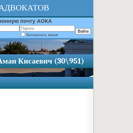
 АДВОКАТОВ
тронную почту АОКА
Запомнить меня
Аман Кисаевич (30\951)