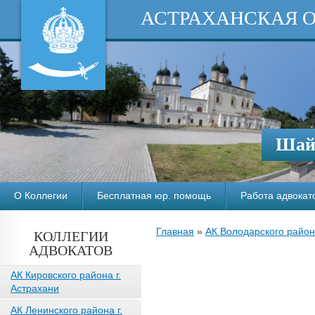
АСТРАХАНСКАЯ 
Шайм
О Коллегии
Бесплатная юр. помощь
Работа адвокат
Главная
»
АК Володарского райо
КОЛЛЕГИИ
АДВОКАТОВ
АК Кировского района г.
Астрахани
АК Ленинского района г.