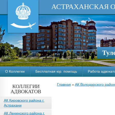
АСТРАХАНСКАЯ 
Тул
О Коллегии
Бесплатная юр. помощь
Работа адвокат
Главная
»
АК Володарского райо
КОЛЛЕГИИ
АДВОКАТОВ
АК Кировского района г.
Астрахани
АК Ленинского района г.