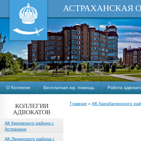
АСТРАХАНСКАЯ 
О Коллегии
Бесплатная юр. помощь
Работа адвокат
Главная
»
АК Харабалинского ра
КОЛЛЕГИИ
АДВОКАТОВ
АК Кировского района г.
Астрахани
АК Ленинского района г.