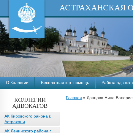
АСТРАХАНСКАЯ 
О Коллегии
Бесплатная юр. помощь
Работа адвокат
Главная
»
Донцова Нина Валерие
КОЛЛЕГИИ
АДВОКАТОВ
АК Кировского района г.
Астрахани
АК Ленинского района г.