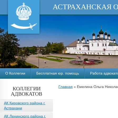
АСТРАХАНСКАЯ 
О Коллегии
Бесплатная юр. помощь
Работа адвокат
Главная
»
Емелина Ольга Николае
КОЛЛЕГИИ
АДВОКАТОВ
АК Кировского района г.
Астрахани
АК Ленинского района г.