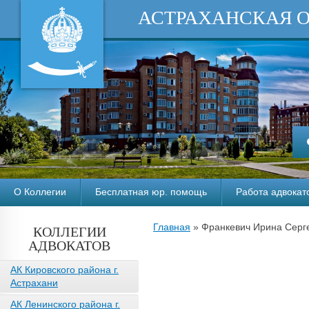
АСТРАХАНСКАЯ 
О Коллегии
Бесплатная юр. помощь
Работа адвокат
Главная
»
Франкевич Ирина Серге
КОЛЛЕГИИ
АДВОКАТОВ
АК Кировского района г.
Астрахани
АК Ленинского района г.