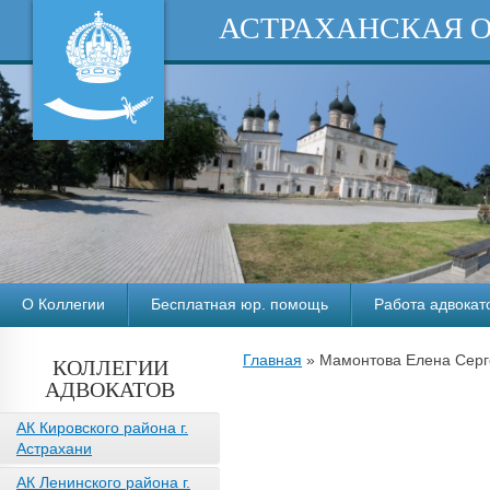
АСТРАХАНСКАЯ 
О Коллегии
Бесплатная юр. помощь
Работа адвокат
Главная
»
Мамонтова Елена Серг
КОЛЛЕГИИ
АДВОКАТОВ
АК Кировского района г.
Астрахани
АК Ленинского района г.